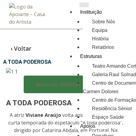
Instituição
Sobre Nós
Equipa
História
‹ Voltar
Relatórios
Estruturas
A TODA PODEROSA
Teatro Armando Cor
Galeria Raul Solna
Centro de Documen
Reservar Bilhetes Aqui!
Carmen Dolores
Centro de Formaçã
A TODA PODEROSA
Residência Sénior
A atriz
Viviane Araújo
volta aos palcos para uma
Espaço Saúde
curta temporada do espetáculo “A toda poderosa”,
Apoios
dirigido por Catarina Abdala, em Portugal. Na
Donativos