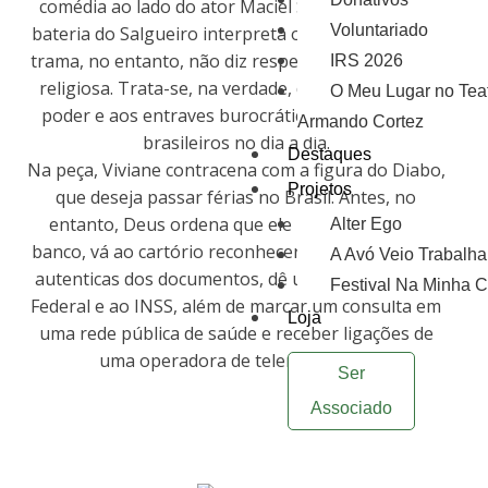
comédia ao lado do ator Maciel Silva, a rainha de
Voluntariado
bateria do Salgueiro interpreta o papel de Deus. A
trama, no entanto, não diz respeito a uma história
IRS 2026
religiosa. Trata-se, na verdade, de uma crítica ao
O Meu Lugar no Tea
poder e aos entraves burocráticos vividos pelos
Armando Cortez
brasileiros no dia a dia.
Destaques
Na peça, Viviane contracena com a figura do Diabo,
Projetos
que deseja passar férias no Brasil. Antes, no
entanto, Deus ordena que ele pague taxas no
Alter Ego
banco, vá ao cartório reconhecer firma, tire cópias
A Avó Veio Trabalha
autenticas dos documentos, dê um pulo à Receita
Festival Na Minha 
Federal e ao INSS, além de marcar um consulta em
Loja
uma rede pública de saúde e receber ligações de
uma operadora de telemarketing.
Ser
Associado