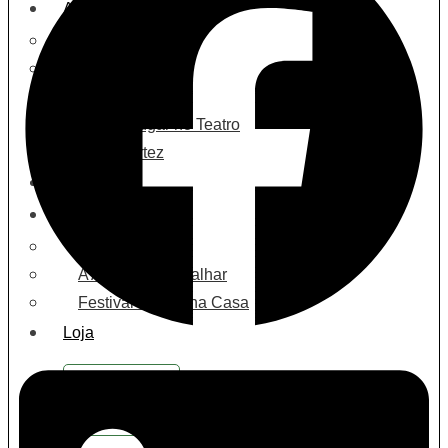
Apoios
Donativos
Voluntariado
IRS 2026
O Meu Lugar no Teatro
Armando Cortez
Destaques
Projetos
Alter Ego
A Avó Veio Trabalhar
Festival Na Minha Casa
Loja
Ser
Associado