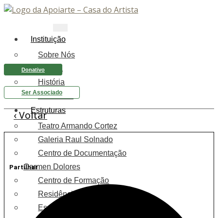
Instituição
Sobre Nós
Equipa
Donativo
História
Ser Associado
Relatórios
Estruturas
‹ Voltar
Teatro Armando Cortez
Galeria Raul Solnado
Centro de Documentação
Carmen Dolores
Partilhar
Centro de Formação
Residência Sénior
Espaço Saúde