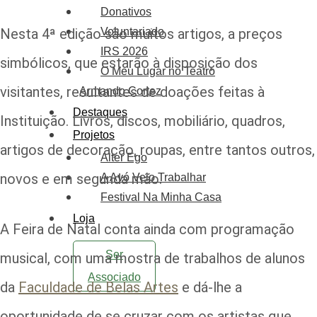
Donativos
Nesta 4ª edição são muitos artigos, a preços
Voluntariado
IRS 2026
simbólicos, que estarão à disposição dos
O Meu Lugar no Teatro
visitantes, resultantes de doações feitas à
Armando Cortez
Destaques
Instituição. Livros, discos, mobiliário, quadros,
Projetos
artigos de decoração, roupas, entre tantos outros,
Alter Ego
novos e em segunda mão.
A Avó Veio Trabalhar
Festival Na Minha Casa
Loja
A Feira de Natal conta ainda com programação
Ser
musical, com uma mostra de trabalhos de alunos
Associado
da
Faculdade de Belas Artes
e dá-lhe a
oportunidade de se cruzar com os artistas que