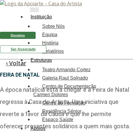
Instituição
Sobre Nós
Equipa
Donativo
História
Ser Associado
Relatórios
Estruturas
‹ Voltar
Teatro Armando Cortez
FEIRA DE NATAL
Galeria Raul Solnado
Centro de Documentação
A época natalícia está a chegar e a Feira de Natal
Carmen Dolores
regressa à Casa do Artista. Uma iniciativa que
Centro de Formação
Residência Sénior
reverte a favor da Causa e que lhe permite
Espaço Saúde
oferecer presentes solidários a quem mais gosta.
Apoios