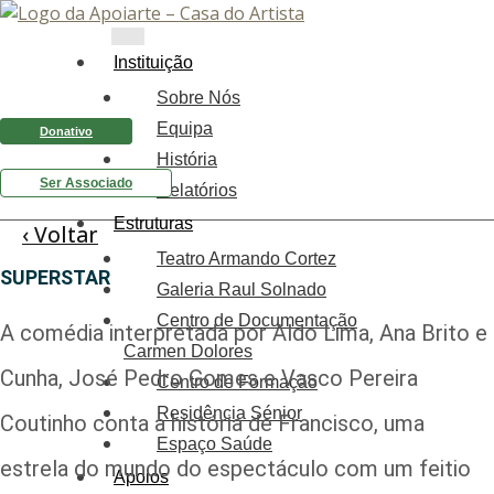
Instituição
Sobre Nós
Equipa
Donativo
História
Ser Associado
Relatórios
Estruturas
‹ Voltar
Teatro Armando Cortez
SUPERSTAR
Galeria Raul Solnado
Centro de Documentação
A comédia interpretada por Aldo Lima, Ana Brito e
Carmen Dolores
Cunha, José Pedro Gomes e Vasco Pereira
Centro de Formação
Residência Sénior
Coutinho conta a história de Francisco, uma
Espaço Saúde
estrela do mundo do espectáculo com um feitio
Apoios