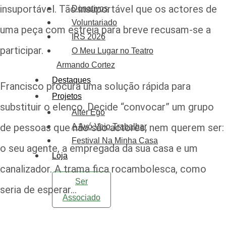
insuportável. Tão insuportável que os actores de
Donativos
Voluntariado
uma peça com estreia para breve recusam-se a
IRS 2026
participar.
O Meu Lugar no Teatro
Armando Cortez
Destaques
Francisco procura uma solução rápida para
Projetos
substituir o elenco. Decide “convocar” um grupo
Alter Ego
de pessoas que não são actores, nem querem ser:
A Avó Veio Trabalhar
Festival Na Minha Casa
o seu agente, a empregada da sua casa e um
Loja
canalizador. A trama fica rocambolesca, como
Ser
seria de esperar...
Associado