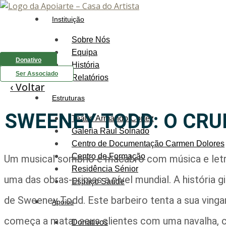
Instituição
Sobre Nós
Equipa
Donativo
História
Ser Associado
Relatórios
‹ Voltar
Estruturas
SWEENEY TODD: O CRU
Teatro Armando Cortez
Galeria Raul Solnado
Centro de Documentação Carmen Dolores
Centro de Formação
Um musical sombrio e macabro com música e letr
Residência Sénior
uma das obras-primas a nível mundial. A história
Espaço Saúde
de Sweeney Todd. Este barbeiro tenta a sua vinganç
Apoios
começa a matar seus clientes com uma navalha, c
Donativos