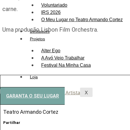
Voluntariado
carne.
IRS 2026
O Meu Lugar no Teatro Armando Cortez
Uma produção Lisbon Film Orchestra.
Destaques
Projetos
Alter Ego
A Avó Veio Trabalhar
Festival Na Minha Casa
Loja
X
GARANTA O SEU LUGAR
Teatro Armando Cortez
Partilhar