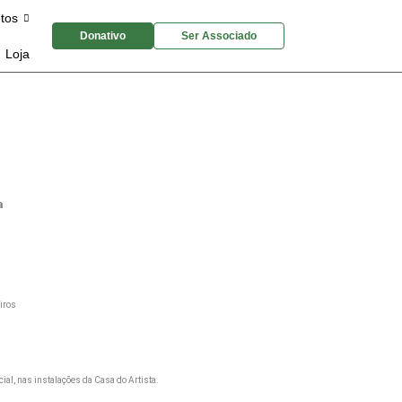
etos
Donativo
Ser Associado
Loja
a
iros
cial, nas instalações da Casa do Artista.