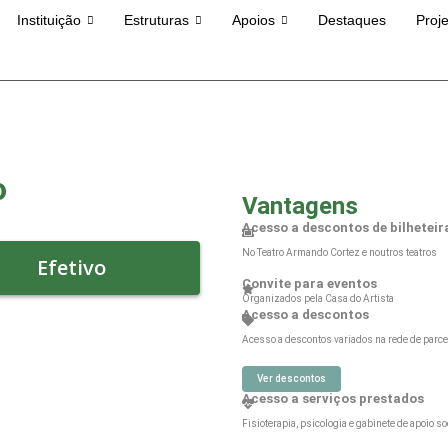
Instituição
Estruturas
Apoios
Destaques
Proj
o
Vantagens
Acesso a descontos de bilheteir
No Teatro Armando Cortez e noutros teatros
Efetivo
Convite para eventos
Organizados pela Casa do Artista
Acesso a descontos
Acesso a descontos variados na rede de parce
Ver descontos
Acesso a serviços prestados
Fisioterapia, psicologia e gabinete de apoio so