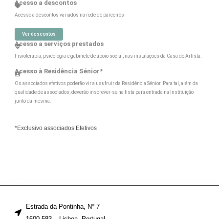
Acesso a descontos
Acesso a descontos variados na rede de parceiros
Ver descontos
Acesso a serviços prestados
Fisioterapia, psicologia e gabinete de apoio social, nas instalações da Casa do Artista.
Acesso à Residência Sénior*
Os associados efetivos poderão vir a usufruir da Residência Sénior. Para tal, além da
qualidade de associados, deverão inscrever-se na lista para entrada na Instituição
junto da mesma.
*Exclusivo associados Efetivos
Estrada da Pontinha, Nº 7
1600-583 – Lisboa, Portugal