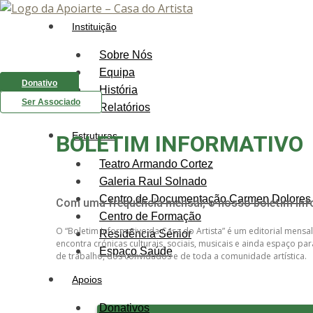
Instituição
Sobre Nós
Equipa
Donativo
História
Ser Associado
Relatórios
Estruturas
BOLETIM INFORMATIVO
Teatro Armando Cortez
Galeria Raul Solnado
Centro de Documentação Carmen Dolores
Com uma frequência mensal, o nosso boletim info
Centro de Formação
O “Boletim Informativo da Casa do Artista” é um editorial mensal
Residência Sénior
encontra crónicas culturais, sociais, musicais e ainda espaço p
Espaço Saúde
de trabalho, dos convidados e de toda a comunidade artística.
Apoios
Donativos