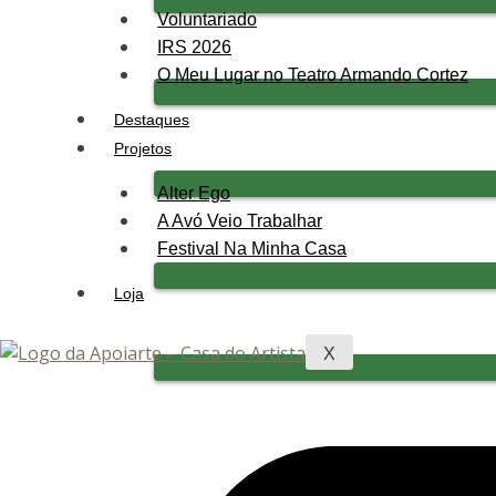
Voluntariado
IRS 2026
O Meu Lugar no Teatro Armando Cortez
Destaques
Projetos
Alter Ego
A Avó Veio Trabalhar
Festival Na Minha Casa
Loja
X