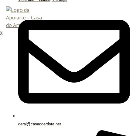
X
geral@casadoartista.net