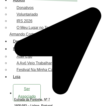
Apoios
Donativos
Voluntariado
IRS 2026
O Meu Lugar no Teatro
Armando Cortez
Destaques
Projetos
Alter Ego
A Avó Veio Trabalhar
Festival Na Minha Casa
Loja
Ser
Associado
Estrada da Pontinha, Nº 7
1600-583 – Lisboa, Portugal