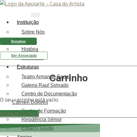
Instituição
Sobre Nós
Equipa
Donativo
História
Ser Associado
Relatórios
Estruturas
Carrinho
Teatro Armando Cortez
Galeria Raul Solnado
Centro de Documentação
O seu carrinho está vazio.
Carmen Dolores
Centro de Formação
Finalizar Compra
Residência Sénior
Espaço Saúde