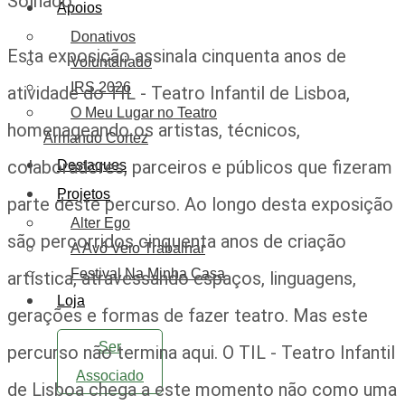
Solnado.
Apoios
Donativos
Esta exposição assinala cinquenta anos de
Voluntariado
IRS 2026
atividade do TIL - Teatro Infantil de Lisboa,
O Meu Lugar no Teatro
homenageando os artistas, técnicos,
Armando Cortez
colaboradores, parceiros e públicos que fizeram
Destaques
Projetos
parte deste percurso. Ao longo desta exposição
Alter Ego
são percorridos cinquenta anos de criação
A Avó Veio Trabalhar
Festival Na Minha Casa
artística, atravessando espaços, linguagens,
Loja
gerações e formas de fazer teatro. Mas este
Ser
percurso não termina aqui. O TIL - Teatro Infantil
Associado
de Lisboa chega a este momento não como uma