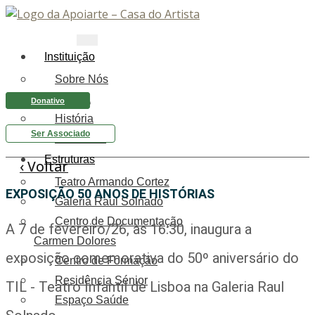
Instituição
Sobre Nós
Equipa
Donativo
História
Ser Associado
Relatórios
Estruturas
‹ Voltar
Teatro Armando Cortez
EXPOSIÇÃO 50 ANOS DE HISTÓRIAS
Galeria Raul Solnado
Centro de Documentação
A 7 de fevereiro/26, às 16:30, inaugura a
Carmen Dolores
exposição comemorativa do 50º aniversário do
Centro de Formação
Residência Sénior
TIL - Teatro Infantil de Lisboa na Galeria Raul
Espaço Saúde