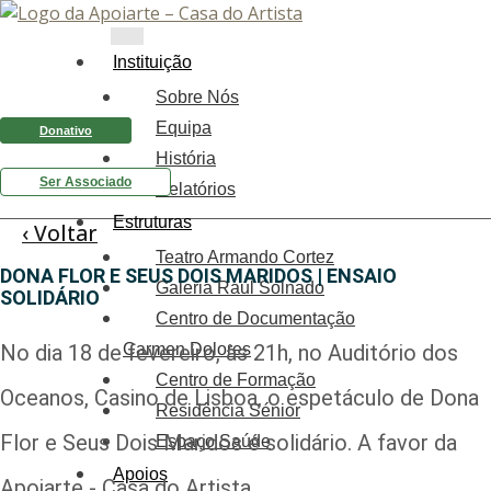
Instituição
Sobre Nós
Equipa
Donativo
História
Ser Associado
Relatórios
Estruturas
‹ Voltar
Teatro Armando Cortez
DONA FLOR E SEUS DOIS MARIDOS | ENSAIO
Galeria Raul Solnado
SOLIDÁRIO
Centro de Documentação
No dia 18 de fevereiro, às 21h, no Auditório dos
Carmen Dolores
Centro de Formação
Oceanos, Casino de Lisboa, o espetáculo de Dona
Residência Sénior
Flor e Seus Dois Maridos é solidário. A favor da
Espaço Saúde
Apoios
Apoiarte - Casa do Artista.