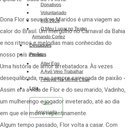
Donativos
Voluntariado
Dona Flor e seus dois Maridos é uma viagem ao
IRS 2026
O Meu Lugar no Teatro
calor do Brasil. Um mergulho no Carnaval da Bahia
Armando Cortez
e nos ritmos e melodias mais conhecidas do
Destaques
nosso país irmão.
Projetos
Alter Ego
Uma história de amor arrebatadora. Às vezes
A Avó Veio Trabalhar
desequilibrada, mas sempre carregada de paixão -
Festival Na Minha Casa
Loja
Assim era a vida de Flor e do seu marido, Vadinho,
um mulherengo e jogador inveterado, até ao dia
Ser
Associado
em que ele morre repentinamente.
Algum tempo passado, Flor volta a casar. Com