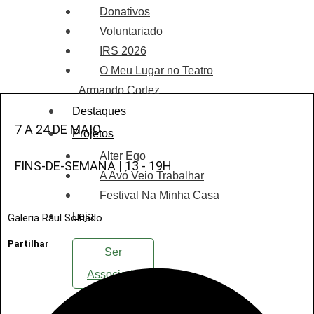
Donativos
Voluntariado
IRS 2026
O Meu Lugar no Teatro
Armando Cortez
Destaques
7 A 24 DE MAIO
Projetos
Alter Ego
FINS-DE-SEMANA | 13 - 19H
A Avó Veio Trabalhar
Festival Na Minha Casa
Loja
Galeria Raul Solnado
Partilhar
Ser
Associado