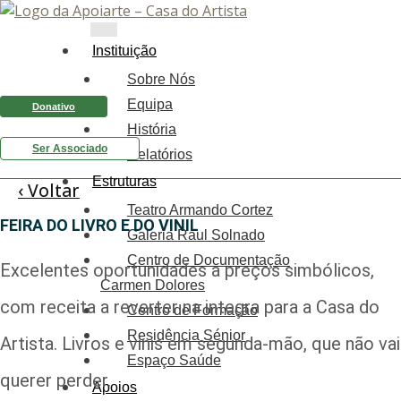
Instituição
Sobre Nós
Equipa
Donativo
História
Ser Associado
Relatórios
Estruturas
‹ Voltar
Teatro Armando Cortez
FEIRA DO LIVRO E DO VINIL
Galeria Raul Solnado
Centro de Documentação
Excelentes oportunidades a preços simbólicos,
Carmen Dolores
com receita a reverter na integra para a Casa do
Centro de Formação
Residência Sénior
Artista. Livros e vinis em segunda-mão, que não vai
Espaço Saúde
querer perder.
Apoios