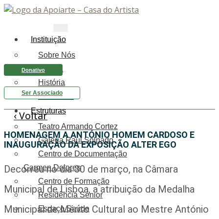
Instituição
Sobre Nós
Equipa
Donativo
História
Ser Associado
Relatórios
Estruturas
‹ Voltar
Teatro Armando Cortez
HOMENAGEM A ANTÓNIO HOMEM CARDOSO E
Galeria Raul Solnado
INAUGURAÇÃO DA EXPOSIÇÃO ALTER EGO
Centro de Documentação
Decorreu no dia 30 de março, na Câmara
Carmen Dolores
Centro de Formação
Municipal de Lisboa, a atribuição da Medalha
Residência Sénior
Municipal de Mérito Cultural ao Mestre António
Espaço Saúde