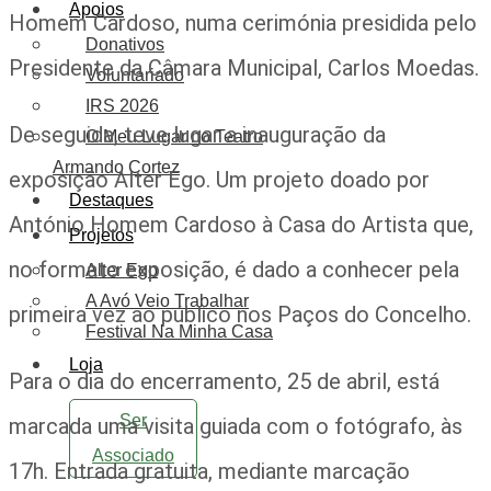
Apoios
Homem Cardoso, numa cerimónia presidida pelo
Donativos
Presidente da Câmara Municipal, Carlos Moedas.
Voluntariado
IRS 2026
De seguida, teve lugar a inauguração da
O Meu Lugar no Teatro
Armando Cortez
exposição Alter Ego. Um projeto doado por
Destaques
António Homem Cardoso à Casa do Artista que,
Projetos
no formato exposição, é dado a conhecer pela
Alter Ego
A Avó Veio Trabalhar
primeira vez ao público nos Paços do Concelho.
Festival Na Minha Casa
Loja
Para o dia do encerramento, 25 de abril, está
Ser
marcada uma visita guiada com o fotógrafo, às
Associado
17h. Entrada gratuita, mediante marcação