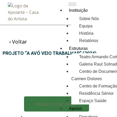
Instituição
Sobre Nós
Equipa
História
‹ Voltar
Relatórios
Estruturas
PROJETO “A AVÓ VEIO TRABALHAR” (2024)
Teatro Armando Cor
Galeria Raul Solna
Centro de Documen
Carmen Dolores
Centro de Formaçã
Residência Sénior
Espaço Saúde
Visitar o site oficial!
Apoios
Donativos