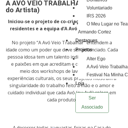
A AVÓ VEIO TRABALHAR (na Casa
Voluntariado
do Artista)
IRS 2026
Iniciou-se o projeto de co-criação artística com
O Meu Lugar no Tea
residentes e a equipa d’A Avó Veio Trabalhar!
Armando Cortez
Destaques
No projeto “A Avó Veio Trabalhar” entendem a
idade como um poder que deve ser potenciado. Cada
Projetos
pessoa idosa tem um talento individual, aspirações
Alter Ego
e paixões em que acreditam e cultivam. Seja por
A Avó Veio Trabalha
meio dos workshops de lavores, ou por
Festival Na Minha 
experiências culturais, os seus projetos mostram a
Loja
singularidade do trabalho feito à mão e o amor e
cuidado individual que cada Avó (ou Avô) coloca em
Ser
cada produto.
Associado
A decorrer todas as quartas-feiras na Casa do