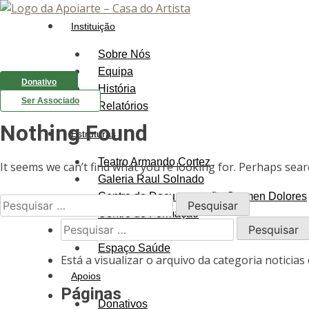
Instituição
Sobre Nós
Equipa
Donativo
História
Ser Associado
Relatórios
Nothing Found
Estruturas
Teatro Armando Cortez
It seems we can’t find what you’re looking for. Perhaps sear
Galeria Raul Solnado
Centro de Documentação Carmen Dolores
Pesquisar
Centro de Formação
por:
Pesquisar
Residência Sénior
por:
Espaço Saúde
Está a visualizar o arquivo da categoria noticias 
Apoios
Páginas
Donativos