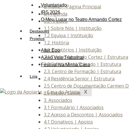
Voluntariado
0. Home – Página Principal
IRS 2026
0.1 Agenda
O Meu Lugar no Teatro Armando Cortez
0.2 Arquivo
1.1 Sobre Nós | Instituição
Destaques
1.2 Equipa | Instituição
Projetos
1.2. História
1.3. Relatórios | Instituição
Alter Ego
2.1 Teatro Armando Cortez | Estrutura
A Avó Veio Trabalhar
2.2 Galeria Raul Solnado | Estrutura
Festival Na Minha Casa
2.3. Centro de Formação | Estrutura
Loja
2.4 Residência Senior | Estrutura
2.5 Centro de Documentação Carmen D
X
2.6 Espaço Saúde
3. Associados
3.1 Formulário | Associados
3.2 Acesso a Descontos | Associados
4.1 Donativos | Apoios
4.2 Voluntariado | Apoios