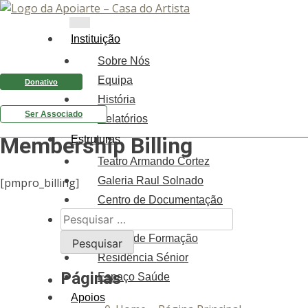
Instituição
Sobre Nós
Equipa
Donativo
História
Ser Associado
Relatórios
Membership Billing
Estruturas
Teatro Armando Cortez
Galeria Raul Solnado
[pmpro_billing]
Centro de Documentação
Pesquisar
Carmen Dolores
por:
Centro de Formação
Residência Sénior
Páginas
Espaço Saúde
Apoios