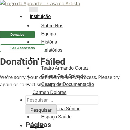
Instituição
Sobre Nós
Equipa
Donativo
História
Ser Associado
Relatórios
Donation Failed
Estruturas
Teatro Armando Cortez
Galeria Raul Solnado
We're sorry, your donation failed to process. Please try
again or contact site support.
Centro de Documentação
Carmen Dolores
Pesquisar
Centro de Formação
por:
Residência Sénior
Espaço Saúde
Páginas
Apoios