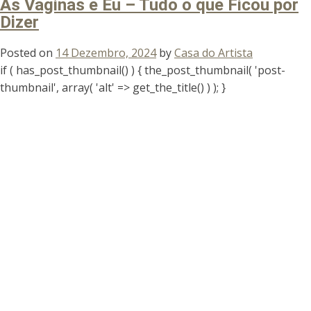
As Vaginas e Eu – Tudo o que Ficou por
Dizer
Posted on
14 Dezembro, 2024
by
Casa do Artista
if ( has_post_thumbnail() ) { the_post_thumbnail( 'post-
thumbnail', array( 'alt' => get_the_title() ) ); }