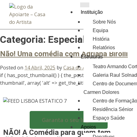
Instituição
Sobre Nós
Equipa
Categoria:
Especial
História
Relatórios
Não! Uma comédia com Adriana Birolli
Estruturas
Teatro Armando Cor
Posted on
14 Abril, 2025
by
Casa do Artista
if ( has_post_thumbnail() ) { the_post_thumbnail( 'post-
Galeria Raul Solna
thumbnail', array( 'alt' => get_the_title() ) ); }
Centro de Documen
Carmen Dolores
Centro de Formaçã
Residência Sénior
Espaço Saúde
Garanta o seu lugar!
Apoios
NÃO! A Comédia para quem tem
Donativos