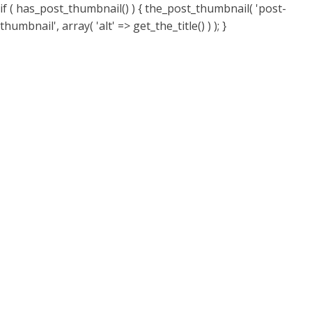
if ( has_post_thumbnail() ) { the_post_thumbnail( 'post-
thumbnail', array( 'alt' => get_the_title() ) ); }