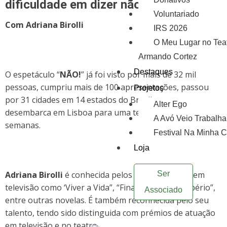
dificuldade em dizer não
Voluntariado
Com Adriana Birolli
IRS 2026
O Meu Lugar no Tea
Armando Cortez
Destaques
O espetáculo “
NÃO!
” já foi visto por mais de 32 mil
pessoas, cumpriu mais de 100 apresentações, passou
Projetos
por 31 cidades em 14 estados do Brasil, e agora
Alter Ego
desembarca em Lisboa para uma temporada de 3
A Avó Veio Trabalha
semanas.
Festival Na Minha 
Loja
Ser
Adriana Birolli
é conhecida pelos seus trabalhos em
televisão como ‘Viver a Vida”, “Fina Estampa”, “Império”,
Associado
entre outras novelas. É também reconhecida pelo seu
talento, tendo sido distinguida com prémios de atuação
em televisão e no teatro.