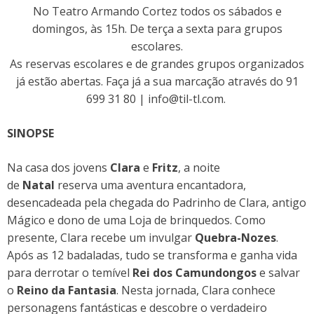
No Teatro Armando Cortez todos os sábados e
domingos, às 15h. De terça a sexta para grupos
escolares.
As reservas escolares e de grandes grupos organizados
já estão abertas. Faça já a sua marcação através do 91
699 31 80 | info@til-tl.com.
SINOPSE
Na casa dos jovens
Clara
e
Fritz
, a noite
de
Natal
reserva uma aventura encantadora,
desencadeada pela chegada do Padrinho de Clara, antigo
Mágico e dono de uma Loja de brinquedos. Como
presente, Clara recebe um invulgar
Quebra-Nozes
.
Após as 12 badaladas, tudo se transforma e ganha vida
para derrotar o temível
Rei dos Camundongos
e salvar
o
Reino da Fantasia
. Nesta jornada, Clara conhece
personagens fantásticas e descobre o verdadeiro