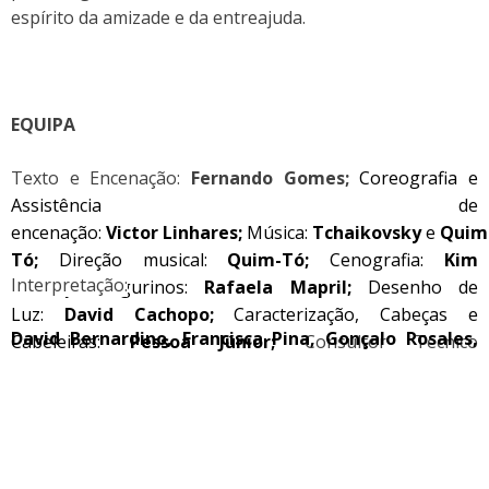
espírito da amizade e da entreajuda.
EQUIPA
Texto e Encenação:
Fernando Gomes;
Coreografia e
Assistência de
encenação:
Victor
Linhares;
Música:
Tchaikovsky
e
Quim
Tó;
Direção musical:
Quim-Tó;
Cenografia:
Kim
Interpretação:
Cachopo;
Figurinos:
Rafaela Mapril;
Desenho de
Luz:
David Cachopo;
Caracterização, Cabeças e
David Bernardino, Francisca Pina, Gonçalo Rosales,
Cabeleiras:
Pessoa Júnior;
Consultor Técnico
Henrique Macedo, Kim Cachopo, Miguel Vasques,
Cenográfico e
Adereços:
Silveira
Patrícia Marques, Paulo Neto, Tânia Cardoso.
Cabral;
F
otografia:
Cristina Cardoso