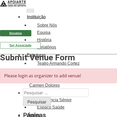
Instituição
Sobre Nós
Equipa
Donativo
História
Ser Associado
Relatórios
Submit Venue Form
Estruturas
Teatro Armando Cortez
Galeria Raul Solnado
Please login as organizer to add venue!
Centro de Documentação
Carmen Dolores
Pesquisar
Centro de Formação
por:
Residência Sénior
Espaço Saúde
Páginas
Apoios