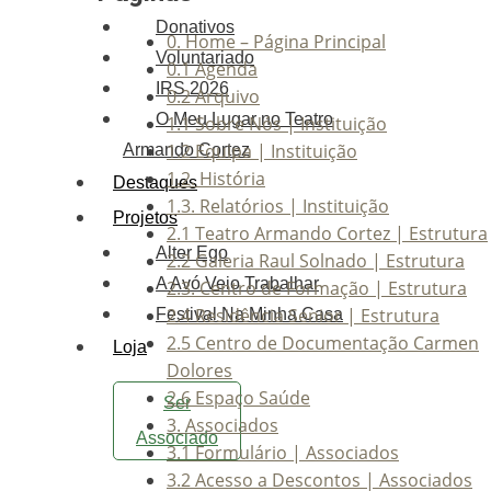
Donativos
0. Home – Página Principal
Voluntariado
0.1 Agenda
IRS 2026
0.2 Arquivo
O Meu Lugar no Teatro
1.1 Sobre Nós | Instituição
1.2 Equipa | Instituição
Armando Cortez
1.2. História
Destaques
1.3. Relatórios | Instituição
Projetos
2.1 Teatro Armando Cortez | Estrutura
Alter Ego
2.2 Galeria Raul Solnado | Estrutura
A Avó Veio Trabalhar
2.3. Centro de Formação | Estrutura
2.4 Residência Senior | Estrutura
Festival Na Minha Casa
2.5 Centro de Documentação Carmen
Loja
Dolores
2.6 Espaço Saúde
Ser
3. Associados
Associado
3.1 Formulário | Associados
3.2 Acesso a Descontos | Associados