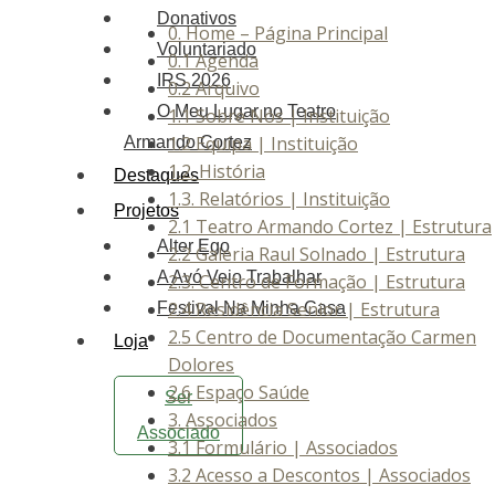
Donativos
0. Home – Página Principal
Voluntariado
0.1 Agenda
IRS 2026
0.2 Arquivo
O Meu Lugar no Teatro
1.1 Sobre Nós | Instituição
1.2 Equipa | Instituição
Armando Cortez
1.2. História
Destaques
1.3. Relatórios | Instituição
Projetos
2.1 Teatro Armando Cortez | Estrutura
Alter Ego
2.2 Galeria Raul Solnado | Estrutura
A Avó Veio Trabalhar
2.3. Centro de Formação | Estrutura
2.4 Residência Senior | Estrutura
Festival Na Minha Casa
2.5 Centro de Documentação Carmen
Loja
Dolores
2.6 Espaço Saúde
Ser
3. Associados
Associado
3.1 Formulário | Associados
3.2 Acesso a Descontos | Associados