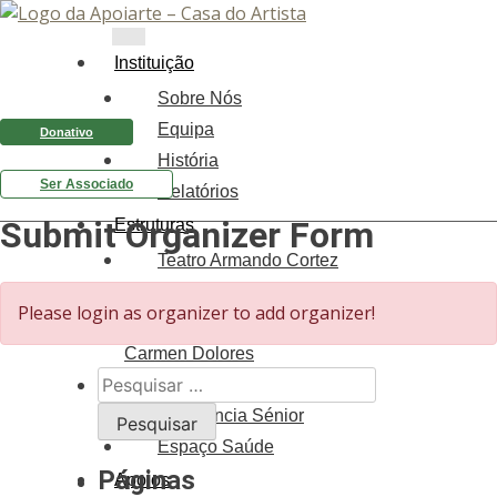
Instituição
Sobre Nós
Equipa
Donativo
História
Ser Associado
Relatórios
Submit Organizer Form
Estruturas
Teatro Armando Cortez
Galeria Raul Solnado
Please login as organizer to add organizer!
Centro de Documentação
Carmen Dolores
Pesquisar
Centro de Formação
por:
Residência Sénior
Espaço Saúde
Páginas
Apoios